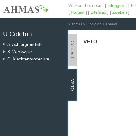
Welkom bezoeker. [
Inloggen
] [ Te
[
Portaal
] [
Sitemap
] [
Zoeken
]
>
ahmas
>
u.colofon
>
ahmas
U.Colofon
VETO
A. Achtergrondinfo
B. Werkwijze
C. Klachtenprocedure